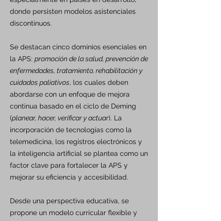
donde persisten modelos asistenciales
discontinuos.
Se destacan cinco dominios esenciales en
la APS:
promoción de la salud, prevención de
enfermedades, tratamiento, rehabilitación y
cuidados paliativos
, los cuales deben
abordarse con un enfoque de mejora
continua basado en el ciclo de Deming
(
planear, hacer, verificar y actuar
). La
incorporación de tecnologías como la
telemedicina, los registros electrónicos y
la inteligencia artificial se plantea como un
factor clave para fortalecer la APS y
mejorar su eficiencia y accesibilidad.
Desde una perspectiva educativa, se
propone un modelo curricular flexible y