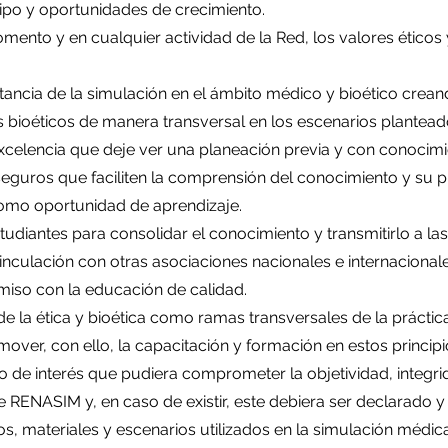
ipo y oportunidades de crecimiento.
mento y en cualquier actividad de la Red, los valores éticos y
rtancia de la simulación en el ámbito médico y bioético crea
s bioéticos de manera transversal en los escenarios plantea
 excelencia que deje ver una planeación previa y con conocimi
eguros que faciliten la comprensión del conocimiento y su pue
como oportunidad de aprendizaje.
udiantes para consolidar el conocimiento y transmitirlo a l
inculación con otras asociaciones nacionales e internaciona
so con la educación de calidad.
e la ética y bioética como ramas transversales de la prácti
over, con ello, la capacitación y formación en estos principi
to de interés que pudiera comprometer la objetividad, integri
de RENASIM y, en caso de existir, este debiera ser declarad
s, materiales y escenarios utilizados en la simulación médica