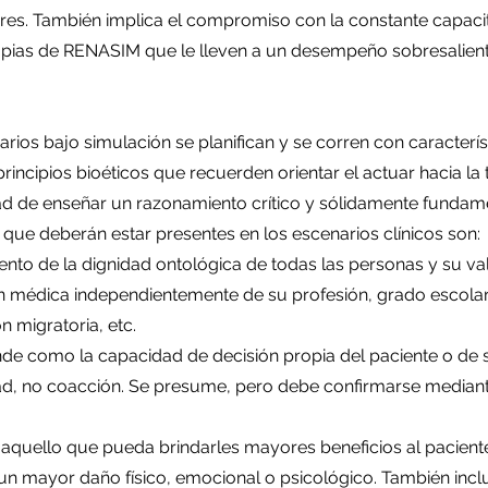
ulares. También implica el compromiso con la constante capa
opias de RENASIM que le lleven a un desempeño sobresaliente
ios bajo simulación se planifican y se corren con característ
principios bioéticos que recuerden orientar el actuar hacia la
dad de enseñar un razonamiento crítico y sólidamente fundam
que deberán estar presentes en los escenarios clínicos son:
iento de la dignidad ontológica de todas las personas y su val
médica independientemente de su profesión, grado escolar, r
n migratoria, etc.
ende como la capacidad de decisión propia del paciente o de s
ad, no coacción. Se presume, pero debe confirmarse mediant
r aquello que pueda brindarles mayores beneficios al paciente 
un mayor daño físico, emocional o psicológico. También inclu