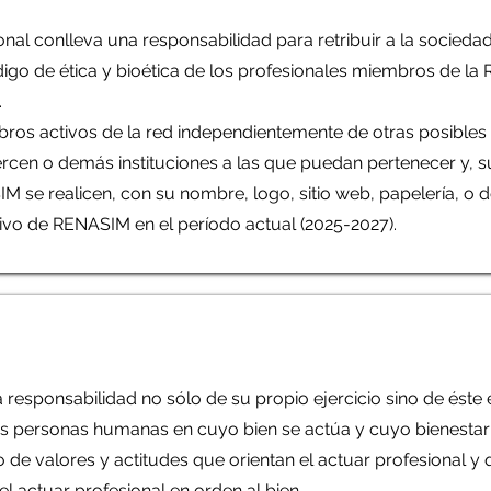
onal conlleva una responsabilidad para retribuir a la socieda
ódigo de ética y bioética de los profesionales miembros de l
.
bros activos de la red independientemente de otras posibles
rcen o demás instituciones a las que puedan pertenecer y, su
 se realicen, con su nombre, logo, sitio web, papelería, o d
ivo de RENASIM en el período actual (2025-2027).
a responsabilidad no sólo de su propio ejercicio sino de éste
las personas humanas en cuyo bien se actúa y cuyo bienesta
nto de valores y actitudes que orientan el actuar profesional 
el actuar profesional en orden al bien.